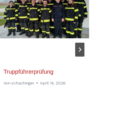
Truppführerprüfung
Frohes
Von
schachinger
April 14, 2026
Von
schac