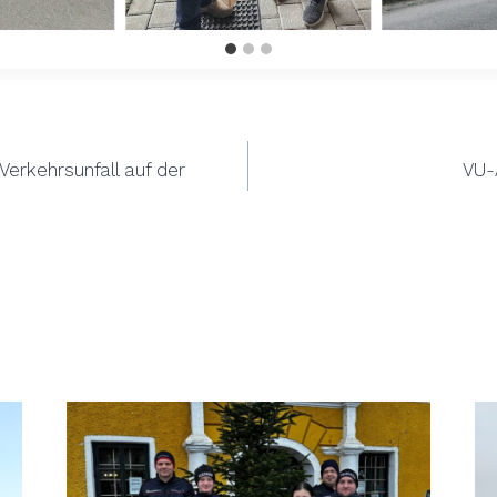
ation
erkehrsunfall auf der
VU-