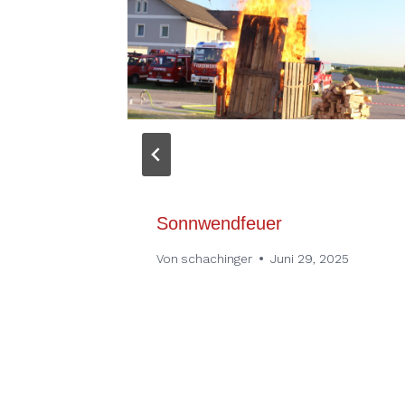
n
Sonnwendfeuer
Von
schachinger
Juni 29, 2025
, 2023